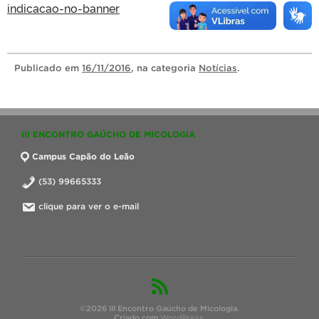
indicacao-no-banner
Publicado
em
16/11/2016
, na categoria
Notícias
.
III ENCONTRO GAÚCHO DE MICOLOGIA
Campus Capão do Leão
(53) 99665333
clique para ver o e-mail
©2026 III Encontro Gaúcho de Micologia.
Criado com
WordPress
.