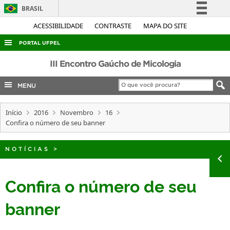
BRASIL
Simplifique!
ACESSIBILIDADE
CONTRASTE
MAPA DO SITE
Comunica BR
PORTAL UFPEL
Participe
ACESSO À INFORMAÇÃO
III Encontro Gaúcho de Micologia
Acesso à informação
AUDITORIA
MENU
Legislação
COBALTO
Canais
Início
2016
Novembro
16
CONCURSOS
Confira o número de seu banner
EDITAIS
INTERNACIONAL
NOTÍCIAS
>
OUVIDORIA
Confira o número de seu
PORTARIAS
banner
TELEFONES