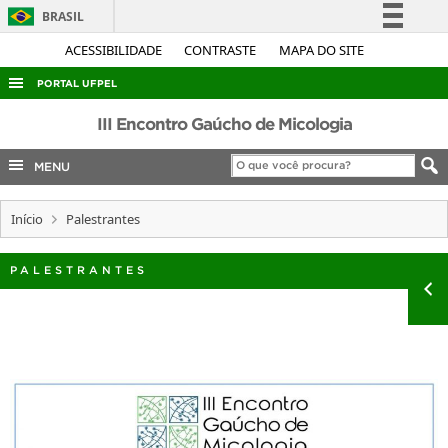
BRASIL
Simplifique!
ACESSIBILIDADE
CONTRASTE
MAPA DO SITE
Comunica BR
PORTAL UFPEL
Participe
ACESSO À INFORMAÇÃO
III Encontro Gaúcho de Micologia
Acesso à informação
AUDITORIA
MENU
Legislação
COBALTO
Canais
Início
Palestrantes
CONCURSOS
EDITAIS
PALESTRANTES
INTERNACIONAL
OUVIDORIA
PORTARIAS
TELEFONES