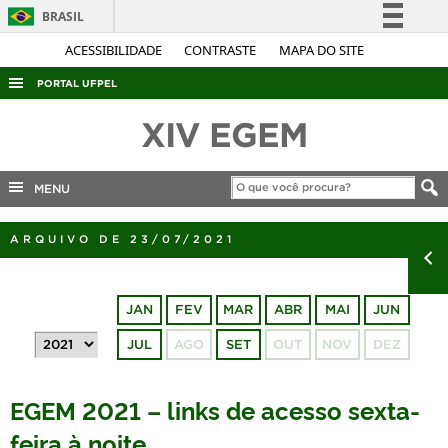
BRASIL
Simplifique!
ACESSIBILIDADE
CONTRASTE
MAPA DO SITE
Comunica BR
PORTAL UFPEL
Participe
ACESSO À INFORMAÇÃO
XIV EGEM
Acesso à informação
AUDITORIA
Legislação
COBALTO
MENU
Canais
CONCURSOS
ARQUIVO DE 23/07/2021
EDITAIS
INTERNACIONAL
JAN
FEV
MAR
ABR
MAI
JUN
OUVIDORIA
JUL
AGO
SET
OUT
NOV
DEZ
PORTARIAS
TELEFONES
EGEM 2021 – links de acesso sexta-
feira à noite