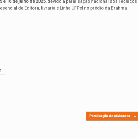
5 e 16 de julho de 2025
, devido à paralisação nacional dos Técnicos
sencial da Editora, livraria e Linha UFPel no prédio da Brahma
p
Paralisação de atividades
→