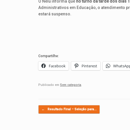
O Nelu informa que
no turno da tarde dos dias 1
Administrativos em Educação, o atendimento pre
estará suspenso.
Compartilhe:
Facebook
Pinterest
WhatsAp
Publicado em
Sem categoria
.
Navegação de posts
←
Resultado Final – Seleção para…