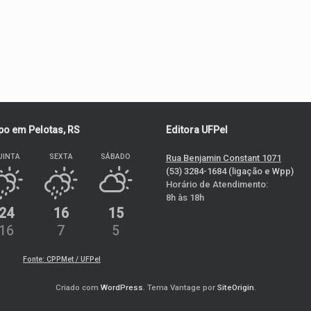
o em Pelotas, RS
Editora UFPel
UINTA
SEXTA
SÁBADO
Rua Benjamin Constant 1071
(53) 3284-1684 (ligação e Wpp)
Horário de Atendimento:
8h às 18h
24
16
15
16
7
5
Fonte: CPPMet / UFPel
Criado com
WordPress
. Tema Vantage por
SiteOrigin
.