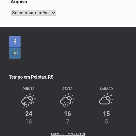
Arquivo
Arquivo
Tempo em Pelotas, RS
QUINTA
SEXTA
SÁBADO
24
16
15
16
7
5
Fonte: CPPMet / UFPel