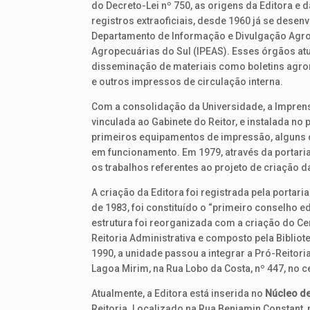
do Decreto-Lei nº 750, as origens da Editora e
registros extraoficiais, desde 1960 já se desenv
Departamento de Informação e Divulgação Agrope
Agropecuárias do Sul (IPEAS). Esses órgãos at
disseminação de materiais como boletins agrom
e outros impressos de circulação interna.
Com a consolidação da Universidade, a Imprens
vinculada ao Gabinete do Reitor, e instalada no 
primeiros equipamentos de impressão, alguns
em funcionamento. Em 1979, através da portaria
os trabalhos referentes ao projeto de criação d
A criação da Editora foi registrada pela porta
de 1983, foi constituído o “primeiro conselho ed
estrutura foi reorganizada com a criação do C
Reitoria Administrativa e composto pela Bibliote
1990, a unidade passou a integrar a Pró-Reitori
Lagoa Mirim, na Rua Lobo da Costa, nº 447, no c
Atualmente, a Editora está inserida no
Núcleo de 
Reitoria. Localizado na Rua Benjamin Constant, 