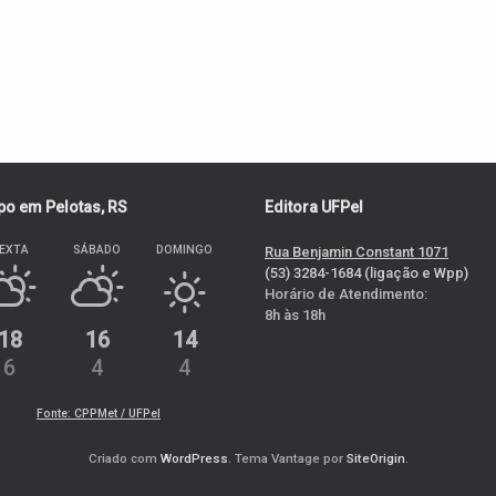
o em Pelotas, RS
Editora UFPel
EXTA
SÁBADO
DOMINGO
Rua Benjamin Constant 1071
(53) 3284-1684 (ligação e Wpp)
Horário de Atendimento:
8h às 18h
18
16
14
6
4
4
Fonte: CPPMet / UFPel
Criado com
WordPress
. Tema Vantage por
SiteOrigin
.