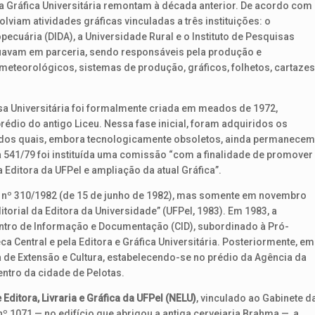
 da Gráfica Universitária remontam à década anterior. De acordo com
olviam atividades gráficas vinculadas a três instituições: o
cuária (DIDA), a Universidade Rural e o Instituto de Pesquisas
uavam em parceria, sendo responsáveis pela produção e
eteorológicos, sistemas de produção, gráficos, folhetos, cartazes
a Universitária foi formalmente criada em meados de 1972,
prédio do antigo Liceu. Nessa fase inicial, foram adquiridos os
 dos quais, embora tecnologicamente obsoletos, ainda permanecem
 541/79 foi instituída uma comissão “com a finalidade de promover
a Editora da UFPel e ampliação da atual Gráfica”.
ria nº 310/1982 (de 15 de junho de 1982), mas somente em novembro
itorial da Editora da Universidade” (UFPel, 1983). Em 1983, a
entro de Informação e Documentação (CID), subordinado à Pró-
ca Central e pela Editora e Gráfica Universitária. Posteriormente, em
a de Extensão e Cultura, estabelecendo-se no prédio da Agência da
entro da cidade de Pelotas.
Editora, Livraria e Gráfica da UFPel (NELU)
, vinculado ao Gabinete d
nº 1071 — no edifício que abrigou a antiga cervejaria Brahma —, a