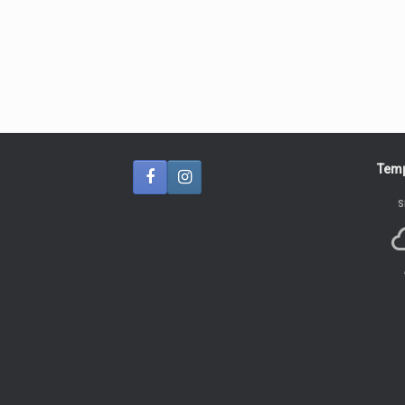
Temp
S