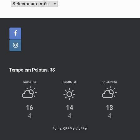
Arquivo
Tempo em Pelotas, RS
SÁBADO
DOMINGO
SEGUNDA
16
14
13
4
4
4
Fonte: CPPMet / UFPel