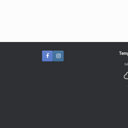
Temp
S