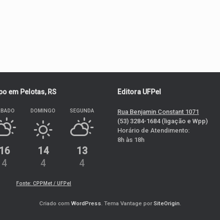
o em Pelotas, RS
Editora UFPel
ÁBADO
DOMINGO
SEGUNDA
Rua Benjamin Constant 1071
(53) 3284-1684 (ligação e Wpp)
Horário de Atendimento:
8h às 18h
16
14
13
4
4
4
Fonte: CPPMet / UFPel
Criado com
WordPress
. Tema Vantage por
SiteOrigin
.