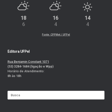
18
16
14
6
4
4
Fonte: CPPMet / UFPel
Editora UFPel
Rua Benjamin Constant 1071
(53) 3284-1684 (ligação e Wpp)
Horário de Atendimento:
8h às 18h
Search
for: