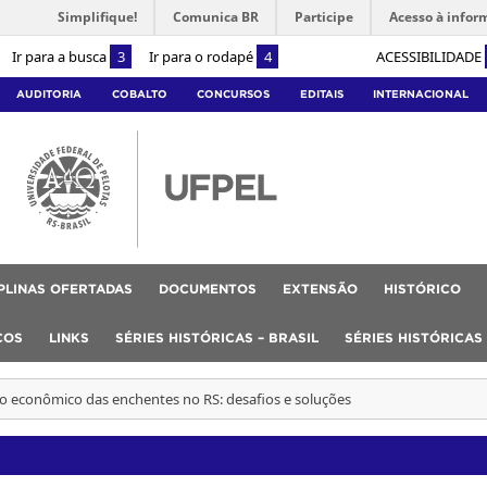
Simplifique!
Comunica BR
Participe
Acesso à infor
Ir para a busca
3
Ir para o rodapé
4
ACESSIBILIDADE
AUDITORIA
COBALTO
CONCURSOS
EDITAIS
INTERNACIONAL
IPLINAS OFERTADAS
DOCUMENTOS
EXTENSÃO
HISTÓRICO
COS
LINKS
SÉRIES HISTÓRICAS – BRASIL
SÉRIES HISTÓRICAS
o econômico das enchentes no RS: desafios e soluções