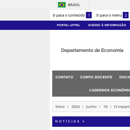
BRASIL
Ir para o conteúdo
1
Ir para o menu
2
PORTAL UFPEL
ACESSO À INFORMAÇÃO
Departamento de Economia
CONTATO
CORPO DOCENTE
DISC
CADERNOS ECONÔMI
Início
2024
Junho
19
O impact
NOTÍCIAS
>