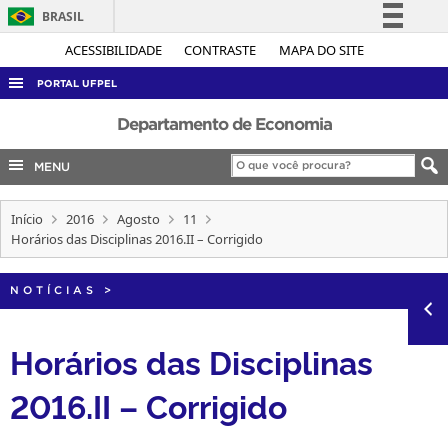
BRASIL
Simplifique!
ACESSIBILIDADE
CONTRASTE
MAPA DO SITE
Comunica BR
PORTAL UFPEL
Participe
ACESSO À INFORMAÇÃO
Departamento de Economia
Acesso à informação
AUDITORIA
MENU
Legislação
COBALTO
Canais
Início
2016
Agosto
11
CONCURSOS
Horários das Disciplinas 2016.II – Corrigido
EDITAIS
INTERNACIONAL
NOTÍCIAS
>
OUVIDORIA
Horários das Disciplinas
PORTARIAS
2016.II – Corrigido
TELEFONES