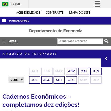
BRASIL
Simplifique!
ACESSIBILIDADE
CONTRASTE
MAPA DO SITE
Comunica BR
PORTAL UFPEL
Participe
ACESSO À INFORMAÇÃO
Departamento de Economia
Acesso à informação
AUDITORIA
MENU
Legislação
COBALTO
Canais
ARQUIVO DE 15/07/2016
CONCURSOS
EDITAIS
JAN
FEV
MAR
ABR
MAI
JUN
INTERNACIONAL
JUL
AGO
SET
OUT
NOV
DEZ
OUVIDORIA
PORTARIAS
Cadernos Econômicos –
TELEFONES
completamos dez edições!