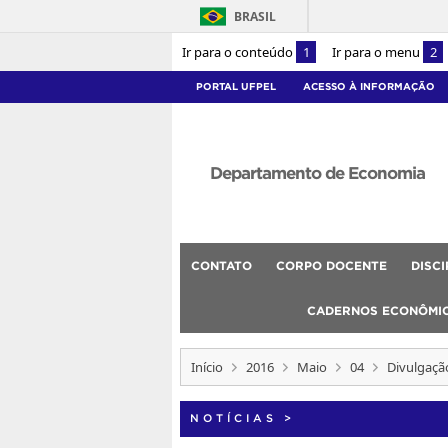
BRASIL
Ir para o conteúdo
1
Ir para o menu
2
PORTAL UFPEL
ACESSO À INFORMAÇÃO
Departamento de Economia
CONTATO
CORPO DOCENTE
DISC
CADERNOS ECONÔMI
Início
2016
Maio
04
Divulgaçã
NOTÍCIAS
>