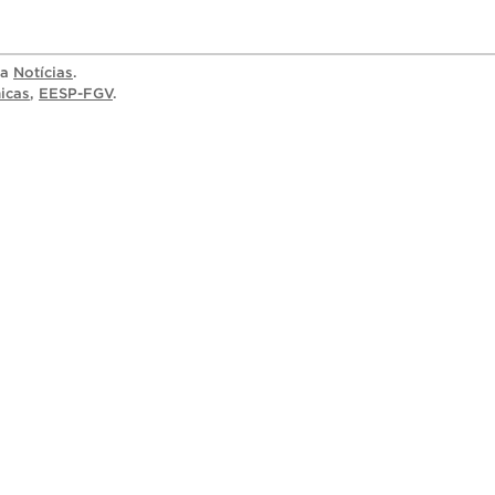
ia
Notícias
.
icas
,
EESP-FGV
.