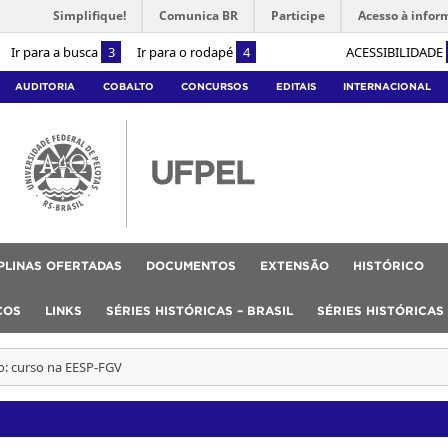
Simplifique!
Comunica BR
Participe
Acesso à infor
Ir para a busca
3
Ir para o rodapé
4
ACESSIBILIDADE
AUDITORIA
COBALTO
CONCURSOS
EDITAIS
INTERNACIONAL
IPLINAS OFERTADAS
DOCUMENTOS
EXTENSÃO
HISTÓRICO
COS
LINKS
SÉRIES HISTÓRICAS – BRASIL
SÉRIES HISTÓRICAS
o: curso na EESP-FGV