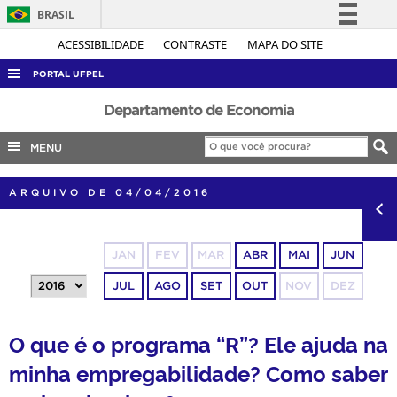
BRASIL
Simplifique!
ACESSIBILIDADE
CONTRASTE
MAPA DO SITE
Comunica BR
PORTAL UFPEL
Participe
ACESSO À INFORMAÇÃO
Departamento de Economia
Acesso à informação
AUDITORIA
MENU
Legislação
COBALTO
Canais
ARQUIVO DE 04/04/2016
CONCURSOS
EDITAIS
JAN
FEV
MAR
ABR
MAI
JUN
INTERNACIONAL
JUL
AGO
SET
OUT
NOV
DEZ
OUVIDORIA
PORTARIAS
O que é o programa “R”? Ele ajuda na
TELEFONES
minha empregabilidade? Como saber