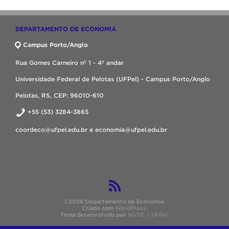
DEPARTAMENTO DE ECONOMIA
Campus Porto/Anglo
Rua Gomes Carneiro nº 1 - 4º andar
Universidade Federal de Pelotas (UFPel) - Campus Porto/Anglo
Pelotas, RS, CEP: 96010-610
+55 (53) 3284-3865
coordeco@ufpel.edu.br e economia@ufpel.edu.br
©2026 Departamento de Economia.
Criado com
WordPress
.
Tema desenvolvido por
SGTIC / UFPel
.