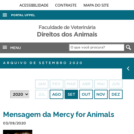
ACESSIBILIDADE
CONTRASTE
MAPA DO SITE
PORTAL UFPEL
ACESSO À INFORMAÇÃO
Faculdade de Veterinária
Direitos dos Animais
AUDITORIA
COBALTO
MENU
CONCURSOS
ARQUIVO DE SETEMBRO 2020
EDITAIS
INTERNACIONAL
JAN
FEV
MAR
ABR
MAI
JUN
OUVIDORIA
JUL
AGO
SET
OUT
NOV
DEZ
PORTARIAS
TELEFONES
Mensagem da Mercy for Animals
03/09/2020