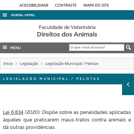
ACESSIBILIDADE
CONTRASTE
MAPA DO SITE
PORTAL UFPEL
ACESSO À INFORMAÇÃO
Faculdade de Veterinária
Direitos dos Animais
AUDITORIA
COBALTO
MENU
CONCURSOS
Início
Legislação
Legislação Municipal / Pelotas
EDITAIS
INTERNACIONAL
LEGISLAÇÃO MUNICIPAL / PELOTAS
OUVIDORIA
PORTARIAS
TELEFONES
Lei 6.834
(2020): Dispõe sobre as penalidades aplicadas
àqueles que praticarem maus-tratos contra animais e
dá outras providências.