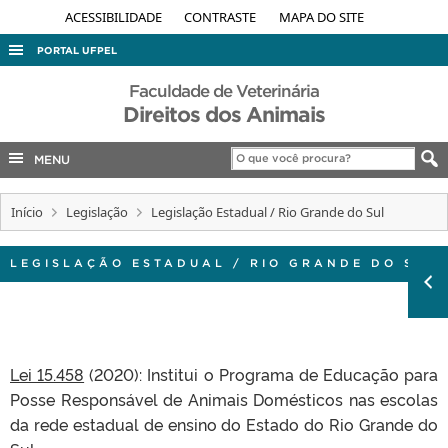
ACESSIBILIDADE
CONTRASTE
MAPA DO SITE
PORTAL UFPEL
ACESSO À INFORMAÇÃO
Faculdade de Veterinária
Direitos dos Animais
AUDITORIA
COBALTO
MENU
CONCURSOS
Início
Legislação
Legislação Estadual / Rio Grande do Sul
EDITAIS
INTERNACIONAL
LEGISLAÇÃO ESTADUAL / RIO GRANDE DO SUL
OUVIDORIA
PORTARIAS
TELEFONES
Lei 15.458
(2020): Institui o Programa de Educação para
Posse Responsável de Animais Domésticos nas escolas
da rede estadual de ensino do Estado do Rio Grande do