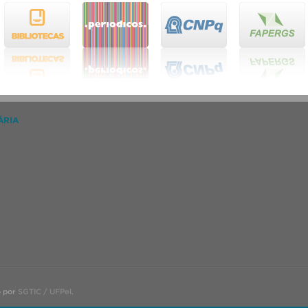
ÁRIA
o por
SGTIC / UFPel
.