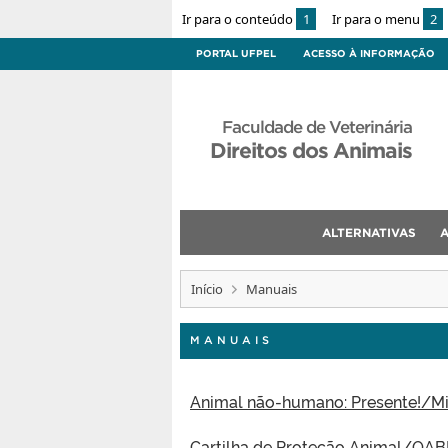
Ir para o conteúdo
1
Ir para o menu
2
PORTAL UFPEL
ACESSO À INFORMAÇÃO
Faculdade de Veterinária
Direitos dos Animais
ALTERNATIVAS
Início
Manuais
MANUAIS
Animal não-humano: Presente!/Min
Cartilha de Proteção Animal/OA