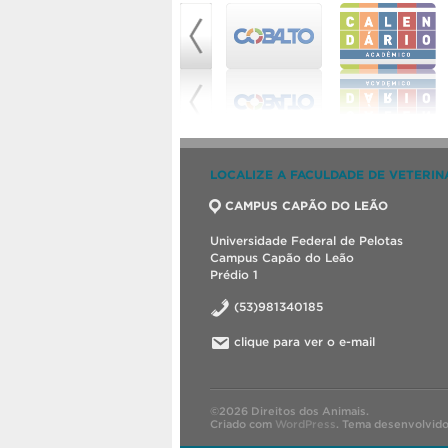
LOCALIZE A FACULDADE DE VETERIN
CAMPUS CAPÃO DO LEÃO
Universidade Federal de Pelotas
Campus Capão do Leão
Prédio 1
(53)981340185
clique para ver o e-mail
©2026 Direitos dos Animais.
Criado com
WordPress
.
Tema desenvolvid