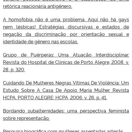
retórica reacionária antigênero.
A homofobia não é uma problema. Aqui não há gays
nem lésbicas! Estratégias discursivas e estados de
negação da discriminação por orientação sexual e
identidade de gênero nas escolas.
Grupo de Puérperas: Uma Atuação Interdisciplinar.
Revista do Hospital de Clínicas de Porto Alegre, 2008. v.
28. p. 320.
Cuidando De Mulheres Negras Vítimas De Violência: Um
Estudo Sobre A Casa De Apoio Maria Mulher. Revista
HCPA. PORTO ALEGRE: HCPA, 2006. v. 26. p. 41.
Bordando subalternidades: uma perspectiva feminista
sobre representação.
Pesquisa biográfica com mulheres assentadas artesãs.