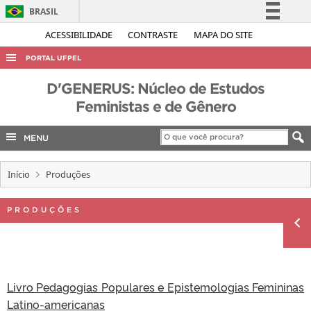
BRASIL
Simplifique!
ACESSIBILIDADE
CONTRASTE
MAPA DO SITE
Comunica BR
PORTAL UFPEL
Participe
ACESSO À INFORMAÇÃO
D'GENERUS: Núcleo de Estudos
Acesso à informação
Feministas e de Gênero
AUDITORIA
Legislação
COBALTO
Canais
MENU
CONCURSOS
Início
Produções
EDITAIS
INTERNACIONAL
PRODUÇÕES
OUVIDORIA
PORTARIAS
TELEFONES
Livro Pedagogias Populares e Epistemologias Femininas
Latino-americanas