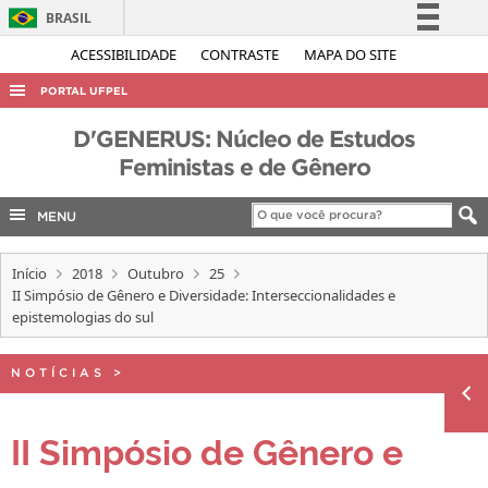
BRASIL
Simplifique!
ACESSIBILIDADE
CONTRASTE
MAPA DO SITE
Comunica BR
PORTAL UFPEL
Participe
ACESSO À INFORMAÇÃO
D'GENERUS: Núcleo de Estudos
Acesso à informação
Feministas e de Gênero
AUDITORIA
Legislação
COBALTO
Canais
MENU
CONCURSOS
Início
2018
Outubro
25
EDITAIS
II Simpósio de Gênero e Diversidade: Interseccionalidades e
epistemologias do sul
INTERNACIONAL
OUVIDORIA
NOTÍCIAS
>
PORTARIAS
TELEFONES
II Simpósio de Gênero e