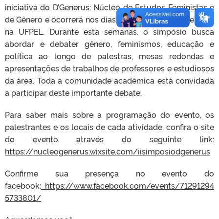
iniciativa do D’Generus: Núcleo de Estudos Feministas e
de Gênero e ocorrerá nos dias 06, 06 e 07 de Novembro
na UFPEL. Durante esta semanas, o simpósio busca
abordar e debater gênero, feminismos, educação e
política ao longo de palestras, mesas redondas e
apresentações de trabalhos de professores e estudioso
s
da área. Toda a comunidade acadêmica está convidada
a participar deste importante debate.
Para saber mais sobre a programação do evento, os
palestrantes e os locais de cada atividade, confira o site
do evento através do seguinte link:
https://nucleogenerus.wixsite.com/iisimposiodgenerus
Confirme sua presença no evento do
facebook:
https://www.facebook.com/events/71291294
5733801/