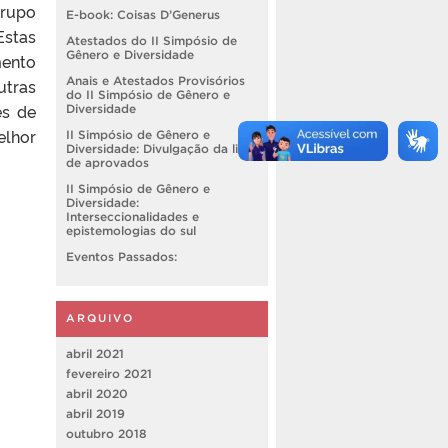
rupo
E-book: Coisas D’Generus
stas
Atestados do II Simpósio de
Gênero e Diversidade
mento
Anais e Atestados Provisórios
utras
do II Simpósio de Gênero e
es de
Diversidade
elhor
II Simpósio de Gênero e
Diversidade: Divulgação da lista
de aprovados
II Simpósio de Gênero e
Diversidade:
Interseccionalidades e
epistemologias do sul
Eventos Passados:
ARQUIVO
abril 2021
fevereiro 2021
abril 2020
abril 2019
outubro 2018