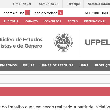
Simplifique!
Comunica BR
Participe
Acesso à infor
Ir para a busca
3
Ir para o rodapé
4
ACESSIBILIDADE
AUDITORIA
COBALTO
CONCURSOS
EDITAIS
INTERNACIONAL
úcleo de Estudos
istas e de Gênero
EM SOMOS
EQUIPE
LINHAS DE PESQUISA
LINKS
PRODUÇÕ
 do trabalho que vem sendo realizado a partir de iniciativ