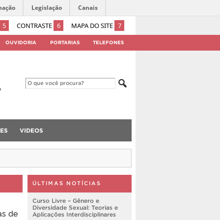
mação
Legislação
Canais
5
CONTRASTE
6
MAPA DO SITE
7
OUVIDORIA
PORTARIAS
TELEFONES
ES
VIDEOS
ÚLTIMAS NOTÍCIAS
Curso Livre – Gênero e
Diversidade Sexual: Teorias e
as de
Aplicações Interdisciplinares