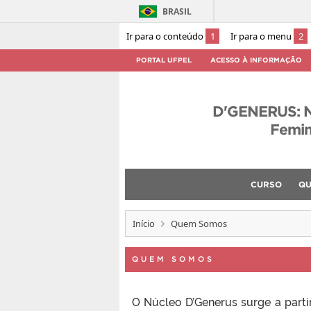
BRASIL
Ir para o conteúdo
1
Ir para o menu
2
PORTAL UFPEL
ACESSO À INFORMAÇÃO
D'GENERUS: N
Femin
CURSO
QU
Início
Quem Somos
QUEM SOMOS
O Núcleo D’Generus surge a partir