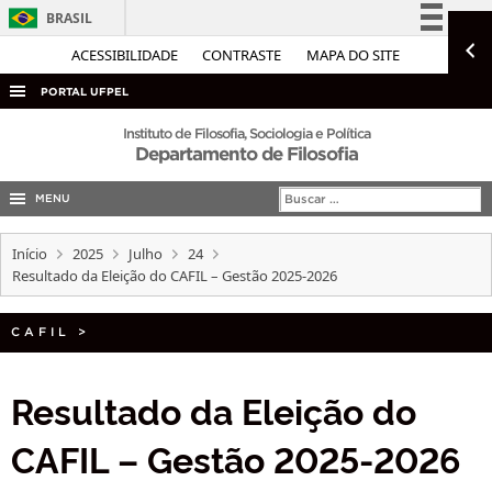
BRASIL
Simplifique!
ACESSIBILIDADE
CONTRASTE
MAPA DO SITE
Comunica BR
PORTAL UFPEL
Participe
ACESSO À INFORMAÇÃO
Instituto de Filosofia, Sociologia e Política
Departamento de Filosofia
Acesso à informação
AUDITORIA
Legislação
MENU
COBALTO
Canais
CONCURSOS
Início
2025
Julho
24
Resultado da Eleição do CAFIL – Gestão 2025-2026
EDITAIS
INTERNACIONAL
CAFIL
>
OUVIDORIA
PORTARIAS
Resultado da Eleição do
TELEFONES
CAFIL – Gestão 2025-2026