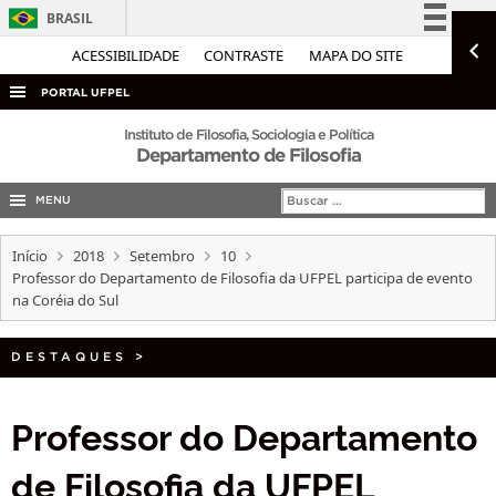
BRASIL
Simplifique!
ACESSIBILIDADE
CONTRASTE
MAPA DO SITE
Comunica BR
PORTAL UFPEL
Participe
ACESSO À INFORMAÇÃO
Instituto de Filosofia, Sociologia e Política
Departamento de Filosofia
Acesso à informação
AUDITORIA
Legislação
MENU
COBALTO
Canais
CONCURSOS
Início
2018
Setembro
10
Professor do Departamento de Filosofia da UFPEL participa de evento
EDITAIS
na Coréia do Sul
INTERNACIONAL
DESTAQUES
OUVIDORIA
>
PORTARIAS
Professor do Departamento
TELEFONES
de Filosofia da UFPEL