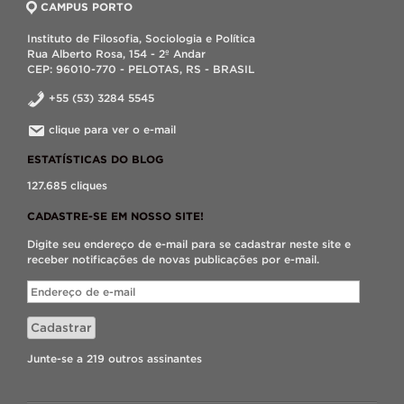
CAMPUS PORTO
Instituto de Filosofia, Sociologia e Política
Rua Alberto Rosa, 154 - 2º Andar
CEP: 96010-770 - PELOTAS, RS - BRASIL
+55 (53) 3284 5545
clique para ver o e-mail
ESTATÍSTICAS DO BLOG
127.685 cliques
CADASTRE-SE EM NOSSO SITE!
Digite seu endereço de e-mail para se cadastrar neste site e
receber notificações de novas publicações por e-mail.
Endereço
de
e-
Cadastrar
mail
Junte-se a 219 outros assinantes