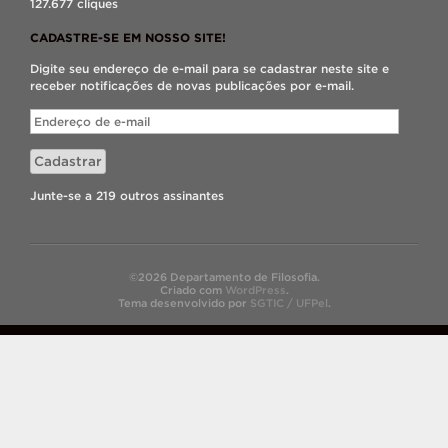
127.677 cliques
CADASTRE-SE EM NOSSO SITE!
Digite seu endereço de e-mail para se cadastrar neste site e
receber notificações de novas publicações por e-mail.
Endereço
de
e-
Cadastrar
mail
Junte-se a 219 outros assinantes
©2026 Departamento de Filosofia.
Criado com
WordPress
.
Tema desenvolvido por
SGTIC / UFPel
.