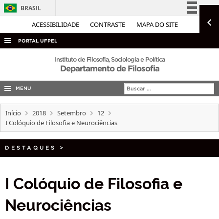
BRASIL
Simplifique!
ACESSIBILIDADE
CONTRASTE
MAPA DO SITE
Comunica BR
PORTAL UFPEL
Participe
ACESSO À INFORMAÇÃO
Instituto de Filosofia, Sociologia e Política
Departamento de Filosofia
Acesso à informação
AUDITORIA
Legislação
MENU
COBALTO
Canais
CONCURSOS
Início
2018
Setembro
12
I Colóquio de Filosofia e Neurociências
EDITAIS
INTERNACIONAL
DESTAQUES
>
OUVIDORIA
PORTARIAS
I Colóquio de Filosofia e
TELEFONES
Neurociências