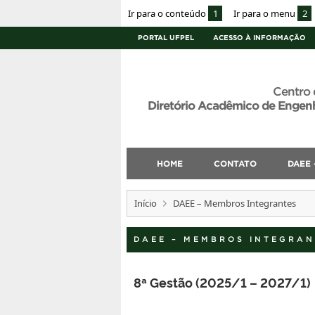
Ir para o conteúdo
1
Ir para o menu
2
PORTAL UFPEL
ACESSO À INFORMAÇÃO
Centro 
Diretório Acadêmico de Engenh
HOME
CONTATO
DAEE 
Início
DAEE – Membros Integrantes
DAEE – MEMBROS INTEGRAN
8ª Gestão (2025/1 – 2027/1)