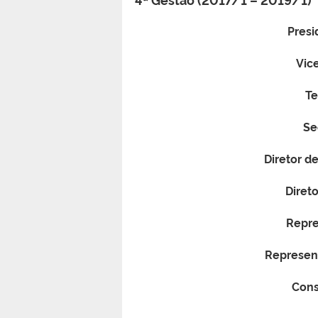
Presi
Vic
Te
Se
Diretor d
Diret
Repre
Represen
Cons