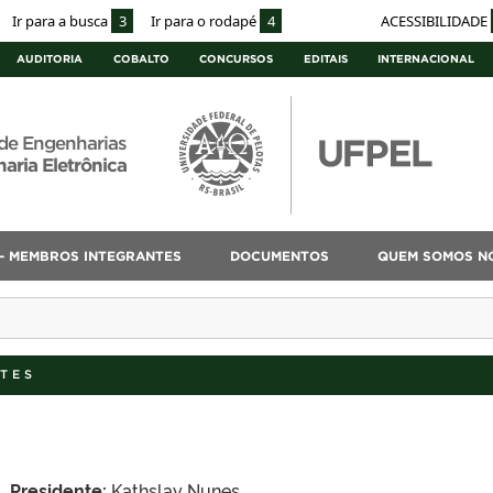
Ir para a busca
3
Ir para o rodapé
4
ACESSIBILIDADE
AUDITORIA
COBALTO
CONCURSOS
EDITAIS
INTERNACIONAL
de Engenharias
aria Eletrônica
– MEMBROS INTEGRANTES
DOCUMENTOS
QUEM SOMOS N
TES
Presidente:
Kathslay Nunes