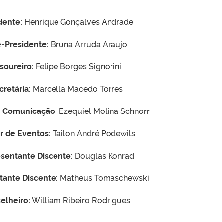
dente:
Henrique Gonçalves Andrade
e-Presidente:
Bruna Arruda Araujo
soureiro:
Felipe Borges Signorini
cretária:
Marcella Macedo Torres
e Comunicação:
Ezequiel Molina Schnorr
or de Eventos:
Tailon André Podewils
sentante Discente:
Douglas Konrad
tante Discente:
Matheus Tomaschewski
elheiro:
William Ribeiro Rodrigues