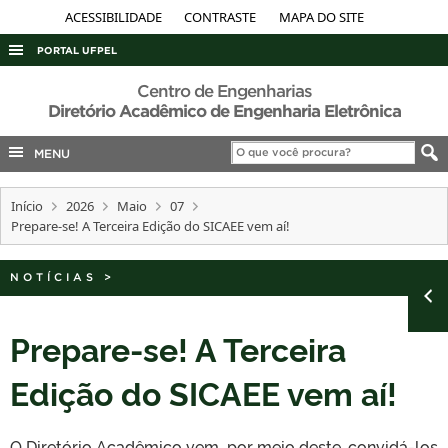
ACESSIBILIDADE
CONTRASTE
MAPA DO SITE
PORTAL UFPEL
ACESSO À INFORMAÇÃO
Centro de Engenharias
Diretório Acadêmico de Engenharia Eletrônica
AUDITORIA
MENU
COBALTO
CONCURSOS
Início
2026
Maio
07
EDITAIS
Prepare-se! A Terceira Edição do SICAEE vem aí!
INTERNACIONAL
NOTÍCIAS
>
OUVIDORIA
PORTARIAS
Prepare-se! A Terceira
TELEFONES
Edição do SICAEE vem aí!
O Diretório Acadêmico vem, por meio deste, convidá-los