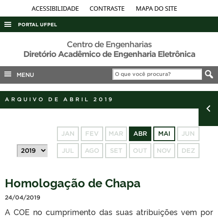
ACESSIBILIDADE
CONTRASTE
MAPA DO SITE
PORTAL UFPEL
ACESSO À INFORMAÇÃO
Centro de Engenharias
Diretório Acadêmico de Engenharia Eletrônica
AUDITORIA
MENU
COBALTO
CONCURSOS
ARQUIVO DE ABRIL 2019
EDITAIS
INTERNACIONAL
JAN
FEV
MAR
ABR
MAI
JUN
OUVIDORIA
JUL
AGO
SET
OUT
NOV
DEZ
PORTARIAS
TELEFONES
Homologação de Chapa
24/04/2019
A COE no cumprimento das suas atribuições vem por