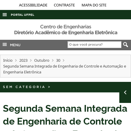
ACESSIBILIDADE
CONTRASTE
MAPA DO SITE
PORTAL UFPEL
ACESSO À INFORMAÇÃO
Centro de Engenharias
Diretório Acadêmico de Engenharia Eletrônica
AUDITORIA
MENU
COBALTO
CONCURSOS
Início
2023
Outubro
30
EDITAIS
Segunda Semana Integrada de Engenharia de Controle e Automação e
Engenharia Eletrônica
INTERNACIONAL
OUVIDORIA
SEM CATEGORIA
>
PORTARIAS
Segunda Semana Integrada
TELEFONES
de Engenharia de Controle