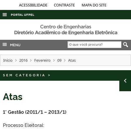
ACESSIBILIDADE
CONTRASTE
MAPA DO SITE
PORTAL UFPEL
ACESSO À INFORMAÇÃO
Centro de Engenharias
Diretório Acadêmico de Engenharia Eletrônica
AUDITORIA
MENU
COBALTO
CONCURSOS
Início
2016
Fevereiro
09
Atas
EDITAIS
INTERNACIONAL
SEM CATEGORIA
>
OUVIDORIA
Atas
PORTARIAS
TELEFONES
1° Gestão (2011/1 – 2013/1)
Processo Eleitoral: