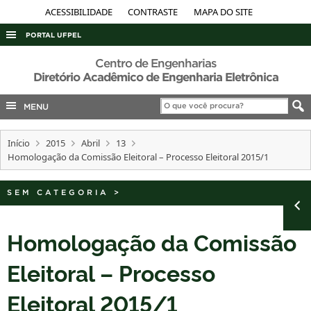
ACESSIBILIDADE
CONTRASTE
MAPA DO SITE
PORTAL UFPEL
ACESSO À INFORMAÇÃO
Centro de Engenharias
Diretório Acadêmico de Engenharia Eletrônica
AUDITORIA
MENU
COBALTO
CONCURSOS
Início
2015
Abril
13
EDITAIS
Homologação da Comissão Eleitoral – Processo Eleitoral 2015/1
INTERNACIONAL
SEM CATEGORIA
>
OUVIDORIA
PORTARIAS
Homologação da Comissão
TELEFONES
Eleitoral – Processo
Eleitoral 2015/1