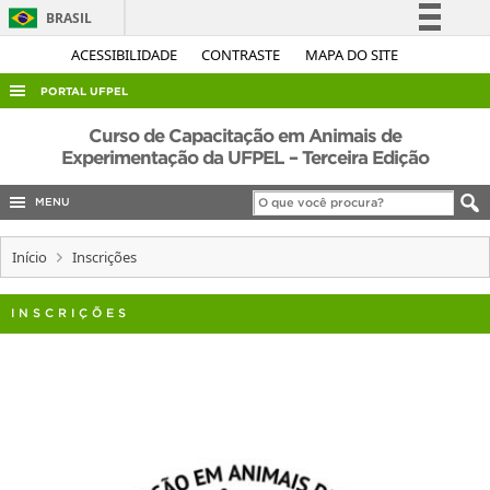
BRASIL
Simplifique!
ACESSIBILIDADE
CONTRASTE
MAPA DO SITE
Comunica BR
PORTAL UFPEL
Participe
ACESSO À INFORMAÇÃO
Curso de Capacitação em Animais de
Acesso à informação
Experimentação da UFPEL – Terceira Edição
AUDITORIA
Legislação
MENU
COBALTO
Canais
CONCURSOS
Início
Inscrições
EDITAIS
INSCRIÇÕES
INTERNACIONAL
OUVIDORIA
PORTARIAS
TELEFONES