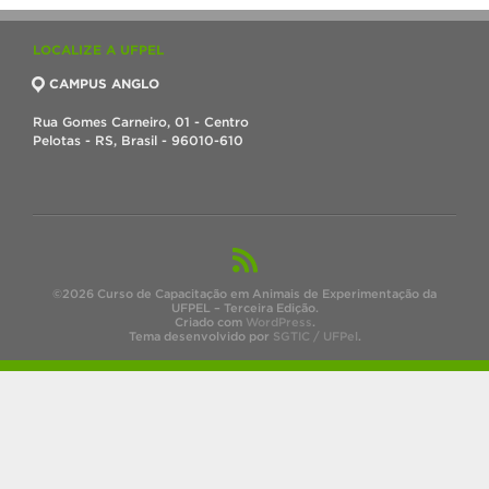
LOCALIZE A UFPEL
CAMPUS ANGLO
Rua Gomes Carneiro, 01 - Centro
Pelotas - RS, Brasil - 96010-610
©2026 Curso de Capacitação em Animais de Experimentação da
UFPEL – Terceira Edição.
Criado com
WordPress
.
Tema desenvolvido por
SGTIC / UFPel
.