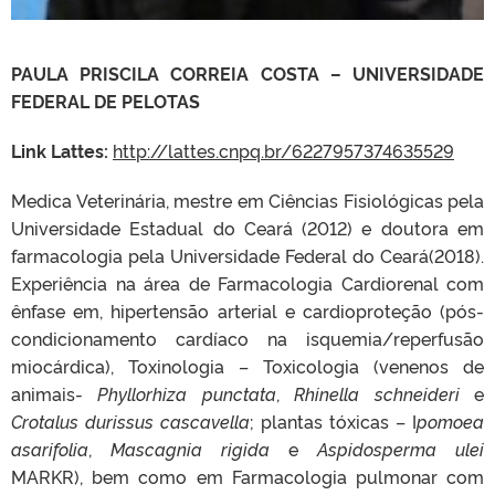
PAULA PRISCILA CORREIA COSTA – UNIVERSIDADE
FEDERAL DE PELOTAS
Link Lattes:
http://lattes.cnpq.br/6227957374635529
Medica Veterinária, mestre em Ciências Fisiológicas pela
Universidade Estadual do Ceará (2012) e doutora em
farmacologia pela Universidade Federal do Ceará(2018).
Experiência na área de Farmacologia Cardiorenal com
ênfase em, hipertensão arterial e cardioproteção (pós-
condicionamento cardíaco na isquemia/reperfusão
miocárdica), Toxinologia – Toxicologia (venenos de
animais-
Phyllorhiza punctata
,
Rhinella schneideri
e
Crotalus durissus cascavella
; plantas tóxicas – I
pomoea
asarifolia
,
Mascagnia rigida
e
Aspidosperma ulei
MARKR), bem como em Farmacologia pulmonar com