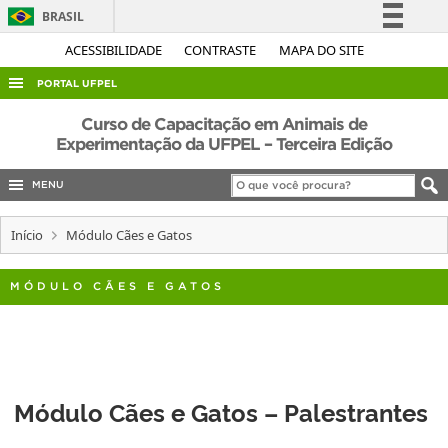
BRASIL
Simplifique!
ACESSIBILIDADE
CONTRASTE
MAPA DO SITE
Comunica BR
PORTAL UFPEL
Participe
ACESSO À INFORMAÇÃO
Curso de Capacitação em Animais de
Acesso à informação
Experimentação da UFPEL – Terceira Edição
AUDITORIA
Legislação
MENU
COBALTO
Canais
CONCURSOS
Início
Módulo Cães e Gatos
EDITAIS
MÓDULO CÃES E GATOS
INTERNACIONAL
OUVIDORIA
PORTARIAS
TELEFONES
Módulo Cães e Gatos – Palestrantes