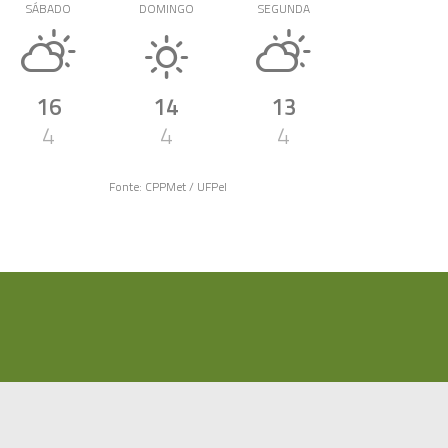
SÁBADO
DOMINGO
SEGUNDA
16
14
13
4
4
4
Fonte: CPPMet / UFPel