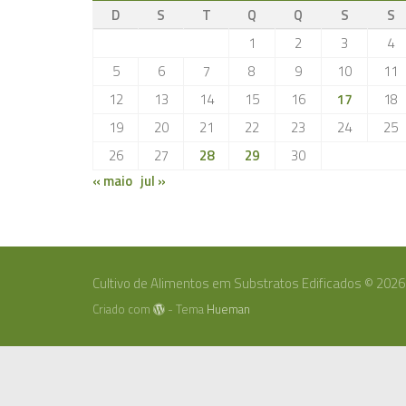
D
S
T
Q
Q
S
S
1
2
3
4
5
6
7
8
9
10
11
12
13
14
15
16
17
18
19
20
21
22
23
24
25
26
27
28
29
30
« maio
jul »
Cultivo de Alimentos em Substratos Edificados © 2026
Criado com
- Tema
Hueman