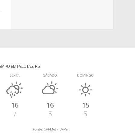
EMPO EM PELOTAS, RS
SEXTA
SÁBADO
DOMINGO
16
16
15
7
5
5
Fonte: CPPMet / UFPel