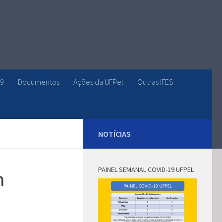
19
Documentos
Ações da UFPel
Outras IFES
NOTÍCIAS
PAINEL SEMANAL COVID-19 UFPEL
m