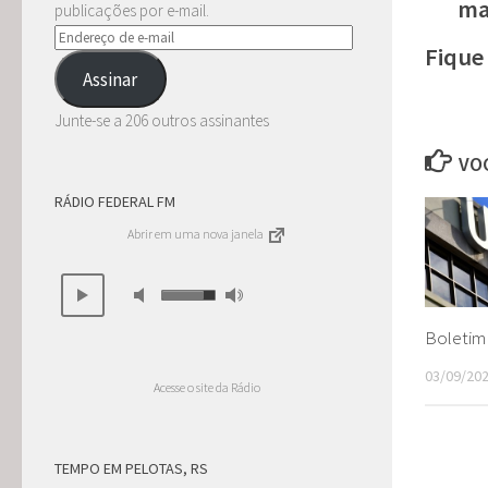
ma
publicações por e-mail.
Endereço
Fique
de
Assinar
e-
mail
Junte-se a 206 outros assinantes
VOC
RÁDIO FEDERAL FM
Abrir em uma nova janela
Boletim 
03/09/20
Acesse o site da Rádio
TEMPO EM PELOTAS, RS