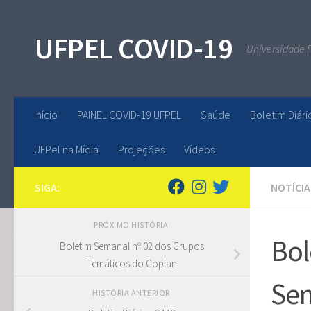
Skip to content
UFPEL COVID-19
Universidade F
Início
PAINEL COVID-19 UFPEL
Saúde
Boletim Diári
UFPel na Mídia
Projeções
Vídeos
SIGA:
NOTÍCIA
PRÓXIMO HISTÓRIA
Bol
Boletim Semanal nº 02 dos Grupos
Temáticos do Coplan
Sem
HISTÓRIA ANTERIOR