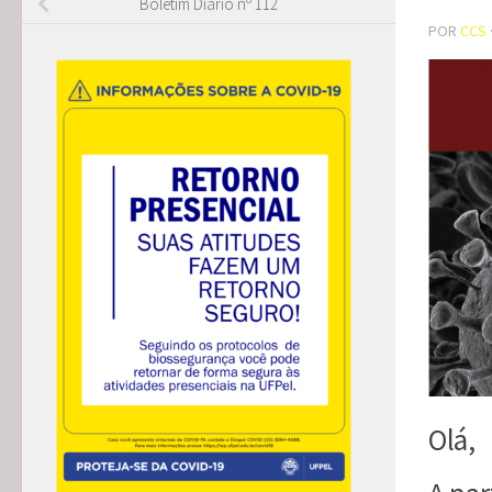
Boletim Diário nº 112
POR
CCS
Olá,