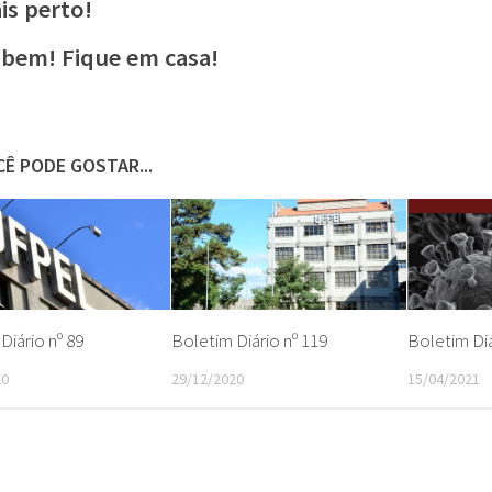
is perto!
 bem! Fique em casa!
Ê PODE GOSTAR...
Diário nº 89
Boletim Diário nº 119
Boletim Diá
20
29/12/2020
15/04/2021