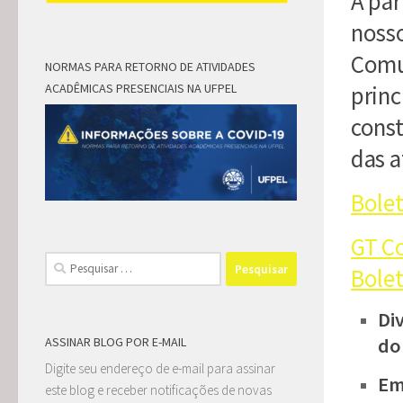
A pa
nosso
Comun
NORMAS PARA RETORNO DE ATIVIDADES
ACADÊMICAS PRESENCIAIS NA UFPEL
princ
const
das a
Bolet
GT C
Pesquisar
Bolet
por:
Di
do
ASSINAR BLOG POR E-MAIL
Digite seu endereço de e-mail para assinar
Em
este blog e receber notificações de novas