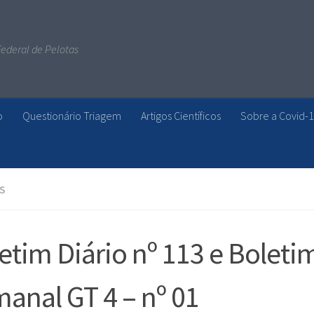
ederal de Pelotas
o
Questionário Triagem
Artigos Científicos
Sobre a Covid-
S
etim Diário nº 113 e Boleti
anal GT 4 – nº 01