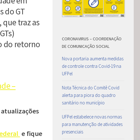
idade em
is do GT
 que traz as
(GTs)
CORONAVIRUS – COORDENAÇÃO
o do retorno
DE COMUNICAÇÃO SOCIAL
Nova portaria aumenta medidas
de controle contra Covid-19 na
UFPel
ade –
Nota Técnica do Comitê Covid
alerta para piora do quadro
sanitário no município
 atualizações
UFPel estabelece novas normas
para manutenção de atividades
presenciais
ederal
e fique