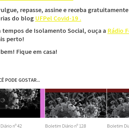
vulgue, repasse, assine e receba gratuitamente
árias do blog
UFPel Covid-19 .
 tempos de Isolamento Social, ouça a
Rádio F
is perto!
 bem! Fique em casa!
Ê PODE GOSTAR...
Diário nº 42
Boletim Diário nº 128
Boletim Diá