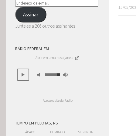
Endereço
15/05/20
de
Assinar
e-
mail
Junte-se a 206 outros assinantes
RÁDIO FEDERAL FM
Abrir em uma nova janela
Acesse o site da Rádio
TEMPO EM PELOTAS, RS
SÁBADO
DOMINGO
SEGUNDA