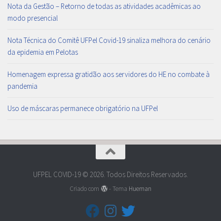
Nota da Gestão – Retorno de todas as atividades acadêmicas ao
modo presencial
Nota Técnica do Comitê UFPel Covid-19 sinaliza melhora do cenário
da epidemia em Pelotas
Homenagem expressa gratidão aos servidores do HE no combate à
pandemia
Uso de máscaras permanece obrigatório na UFPel
UFPEL COVID-19 © 2026. Todos Direitos Reservados.
Criado com
- Tema
Hueman