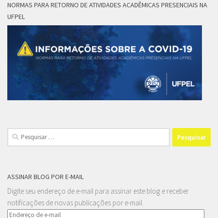
NORMAS PARA RETORNO DE ATIVIDADES ACADÊMICAS PRESENCIAIS NA
UFPEL
Pesquisar
por:
ASSINAR BLOG POR E-MAIL
Digite seu endereço de e-mail para assinar este blog e receber
notificações de novas publicações por e-mail.
Endereço