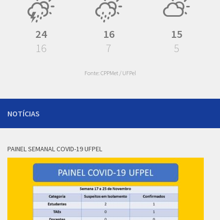
24
16
15
16
7
5
Fonte: CPPMet / UFPel
NOTÍCIAS
PAINEL SEMANAL COVID-19 UFPEL