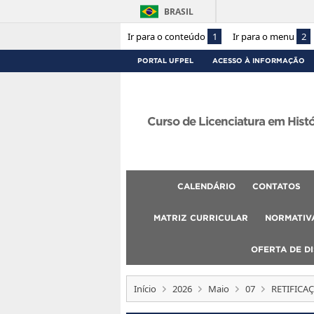
BRASIL
Ir para o conteúdo
1
Ir para o menu
2
PORTAL UFPEL
ACESSO À INFORMAÇÃO
Curso de Licenciatura em Hist
CALENDÁRIO
CONTATOS
MATRIZ CURRICULAR
NORMATIVA
OFERTA DE DI
Início
2026
Maio
07
RETIFICAÇ