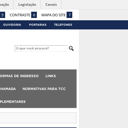
mação
Legislação
Canais
5
CONTRASTE
6
MAPA DO SITE
7
OUVIDORIA
PORTARIAS
TELEFONES
ORMAS DE INGRESSO
LINKS
CHAMADA
NORMATIVAS PARA TCC
MPLEMENTARES