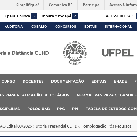
Simplifique!
Comunica BR
Participe
Acesso à infor
Ir para a busca
3
Ir para o rodapé
4
ACESSIBILIDADE
AUDITORIA
COBALTO
CONCURSOS
EDITAIS
INTERNACIONAL
ória a Distância CLHD
CURSO
DOCENTES
DOCUMENTAÇÃO
EDITAIS
ENADE
F
S PARA REALIZAÇÃO DE ESTÁGIOS
NORMATIVAS PARA SEGUNDA 
SCIPLINAS
POLOS UAB
PPC
PPI
TABELA DE ESTUDOS CO
ÃO Edital 03/2026 (Tutoria Presencial CLHD). Homologação Pós Recursos