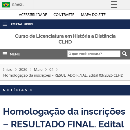
BRASIL
Simplifique!
ACESSIBILIDADE
CONTRASTE
MAPA DO SITE
Comunica BR
PORTAL UFPEL
Participe
ACESSO À INFORMAÇÃO
Curso de Licenciatura em História a Distância
Acesso à informação
CLHD
AUDITORIA
Legislação
MENU
COBALTO
Canais
CONCURSOS
Início
2026
Maio
04
EDITAIS
Homologação da inscrições – RESULTADO FINAL. Edital 03/2026 CLHD
INTERNACIONAL
NOTÍCIAS
>
OUVIDORIA
PORTARIAS
Homologação da inscrições
TELEFONES
– RESULTADO FINAL. Edital