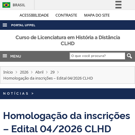
BRASIL
Simplifique!
ACESSIBILIDADE
CONTRASTE
MAPA DO SITE
Comunica BR
PORTAL UFPEL
Participe
ACESSO À INFORMAÇÃO
Curso de Licenciatura em História a Distância
Acesso à informação
CLHD
AUDITORIA
Legislação
MENU
COBALTO
Canais
CONCURSOS
Início
2026
Abril
29
EDITAIS
Homologação da inscrições – Edital 04/2026 CLHD
INTERNACIONAL
NOTÍCIAS
>
OUVIDORIA
PORTARIAS
Homologação da inscrições
TELEFONES
– Edital 04/2026 CLHD