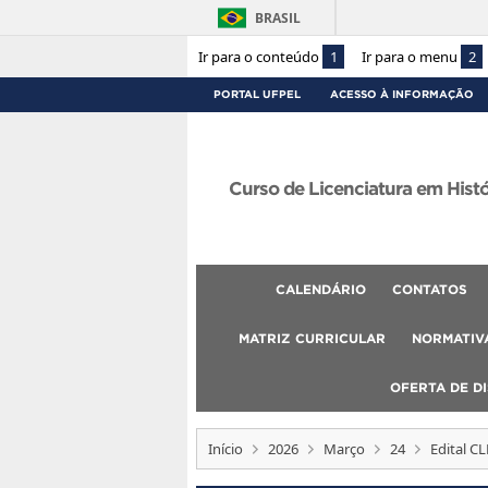
BRASIL
Ir para o conteúdo
1
Ir para o menu
2
PORTAL UFPEL
ACESSO À INFORMAÇÃO
Curso de Licenciatura em Hist
CALENDÁRIO
CONTATOS
MATRIZ CURRICULAR
NORMATIVA
OFERTA DE DI
Início
2026
Março
24
Edital C