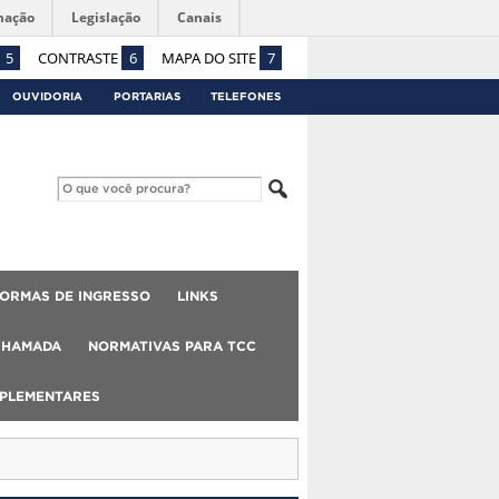
mação
Legislação
Canais
5
CONTRASTE
6
MAPA DO SITE
7
OUVIDORIA
PORTARIAS
TELEFONES
ORMAS DE INGRESSO
LINKS
CHAMADA
NORMATIVAS PARA TCC
MPLEMENTARES