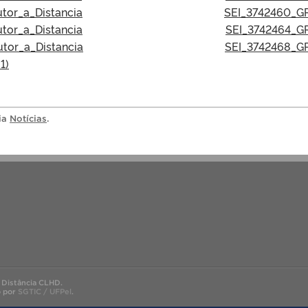
tor_a_Distancia
SEI_3742460_GR
tor_a_Distancia
SEI_3742464_GR
tor_a_Distancia
SEI_3742468_GR
1)
ria
Notícias
.
 Distância CLHD.
o por
SGTIC / UFPel
.