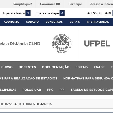
Simplifique!
Comunica BR
Participe
Acesso à infor
Ir para a busca
3
Ir para o rodapé
4
ACESSIBILIDADE
AUDITORIA
COBALTO
CONCURSOS
EDITAIS
INTERNACIONAL
ória a Distância CLHD
CURSO
DOCENTES
DOCUMENTAÇÃO
EDITAIS
ENADE
F
S PARA REALIZAÇÃO DE ESTÁGIOS
NORMATIVAS PARA SEGUNDA 
SCIPLINAS
POLOS UAB
PPC
PPI
TABELA DE ESTUDOS CO
LHD 02/2026. TUTORIA A DISTANCIA