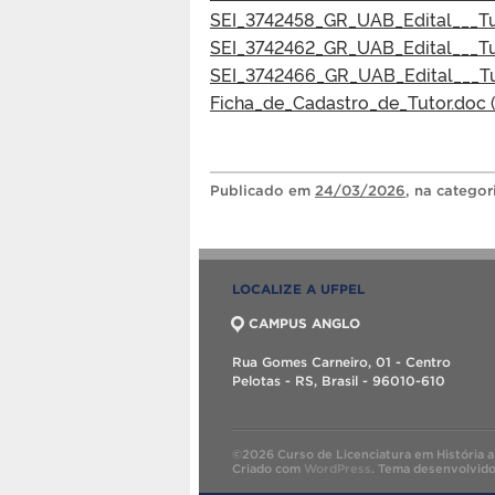
SEI_3742458_GR_UAB_Edital___Tu
SEI_3742462_GR_UAB_Edital___Tu
SEI_3742466_GR_UAB_Edital___Tu
Ficha_de_Cadastro_de_Tutor.doc (
Publicado
em
24/03/2026
, na catego
LOCALIZE A UFPEL
CAMPUS ANGLO
Rua Gomes Carneiro, 01 - Centro
Pelotas - RS, Brasil - 96010-610
©2026 Curso de Licenciatura em História a
Criado com
WordPress
.
Tema desenvolvid