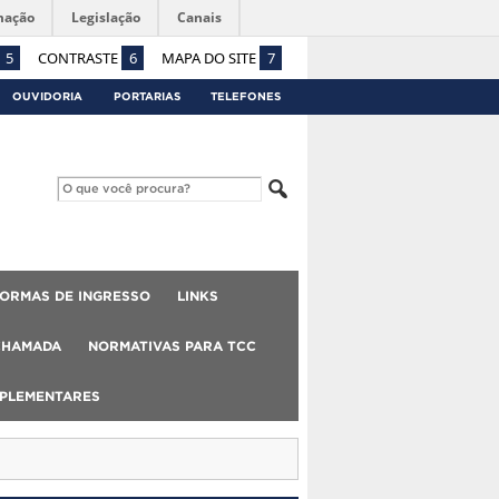
mação
Legislação
Canais
5
CONTRASTE
6
MAPA DO SITE
7
OUVIDORIA
PORTARIAS
TELEFONES
ORMAS DE INGRESSO
LINKS
CHAMADA
NORMATIVAS PARA TCC
MPLEMENTARES