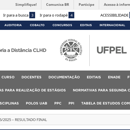
Simplifique!
Comunica BR
Participe
Acesso à infor
Ir para a busca
3
Ir para o rodapé
4
ACESSIBILIDADE
AUDITORIA
COBALTO
CONCURSOS
EDITAIS
INTERNACIONAL
ória a Distância CLHD
CURSO
DOCENTES
DOCUMENTAÇÃO
EDITAIS
ENADE
F
S PARA REALIZAÇÃO DE ESTÁGIOS
NORMATIVAS PARA SEGUNDA 
SCIPLINAS
POLOS UAB
PPC
PPI
TABELA DE ESTUDOS CO
06/2025 – RESULTADO FINAL