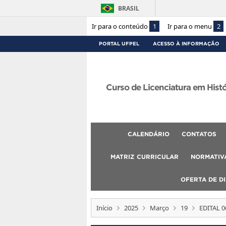
BRASIL
Ir para o conteúdo
1
Ir para o menu
2
PORTAL UFPEL
ACESSO À INFORMAÇÃO
Curso de Licenciatura em Hist
CALENDÁRIO
CONTATOS
MATRIZ CURRICULAR
NORMATIVA
OFERTA DE DI
Início
2025
Março
19
EDITAL 