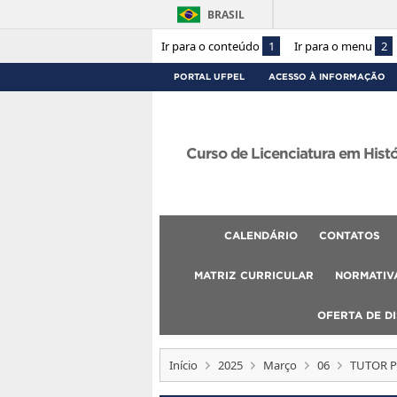
BRASIL
Ir para o conteúdo
1
Ir para o menu
2
PORTAL UFPEL
ACESSO À INFORMAÇÃO
Curso de Licenciatura em Hist
CALENDÁRIO
CONTATOS
MATRIZ CURRICULAR
NORMATIVA
OFERTA DE DI
Início
2025
Março
06
TUTOR PR