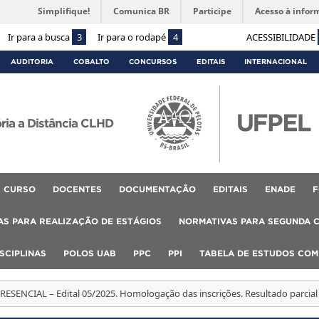
Simplifique!
Comunica BR
Participe
Acesso à infor
Ir para a busca
3
Ir para o rodapé
4
ACESSIBILIDADE
AUDITORIA
COBALTO
CONCURSOS
EDITAIS
INTERNACIONAL
ória a Distância CLHD
CURSO
DOCENTES
DOCUMENTAÇÃO
EDITAIS
ENADE
F
S PARA REALIZAÇÃO DE ESTÁGIOS
NORMATIVAS PARA SEGUNDA 
SCIPLINAS
POLOS UAB
PPC
PPI
TABELA DE ESTUDOS CO
ESENCIAL – Edital 05/2025. Homologação das inscrições. Resultado parcial