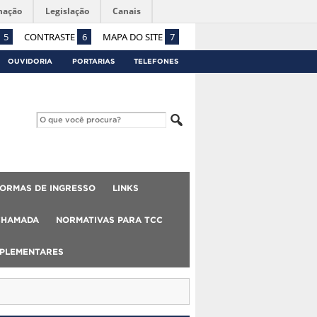
mação
Legislação
Canais
5
CONTRASTE
6
MAPA DO SITE
7
OUVIDORIA
PORTARIAS
TELEFONES
ORMAS DE INGRESSO
LINKS
CHAMADA
NORMATIVAS PARA TCC
MPLEMENTARES