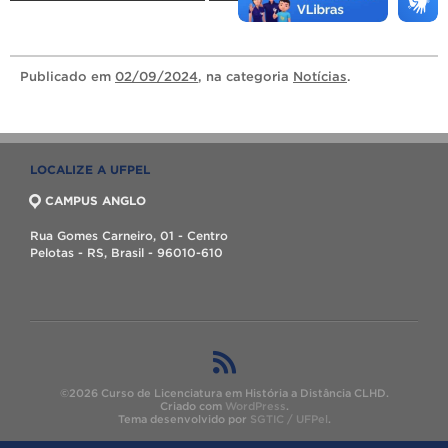
Publicado
em
02/09/2024
, na categoria
Notícias
.
LOCALIZE A UFPEL
CAMPUS ANGLO
Rua Gomes Carneiro, 01 - Centro
Pelotas - RS, Brasil - 96010-610
©2026 Curso de Licenciatura em História a Distância CLHD.
Criado com
WordPress
.
Tema desenvolvido por
SGTIC / UFPel
.