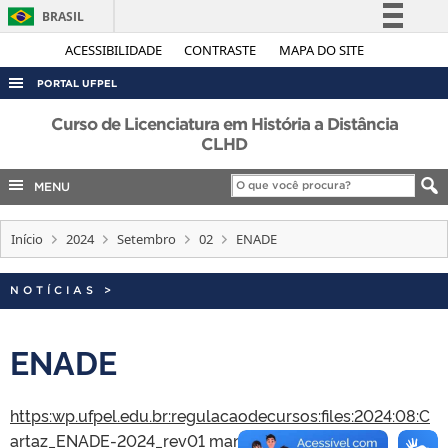
BRASIL
Simplifique!
ACESSIBILIDADE
CONTRASTE
MAPA DO SITE
Comunica BR
PORTAL UFPEL
Participe
ACESSO À INFORMAÇÃO
Curso de Licenciatura em História a Distância
Acesso à informação
CLHD
AUDITORIA
Legislação
MENU
COBALTO
Canais
CONCURSOS
Início
2024
Setembro
02
ENADE
EDITAIS
INTERNACIONAL
NOTÍCIAS
>
OUVIDORIA
ENADE
PORTARIAS
TELEFONES
https:wp.ufpel.edu.br:regulacaodecursos:files:2024:08:C
artaz_ENADE-2024_rev01
manual EAD