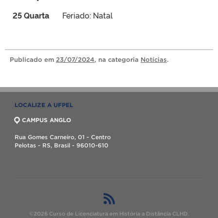
25 Quarta
Feriado: Natal
Publicado
em
23/07/2024
, na categoria
Notícias
.
LOCALIZE A UFPEL
CAMPUS ANGLO
Rua Gomes Carneiro, 01 - Centro
Pelotas - RS, Brasil - 96010-610
©2026 Curso de Licenciatura em História a Distância CLHD.