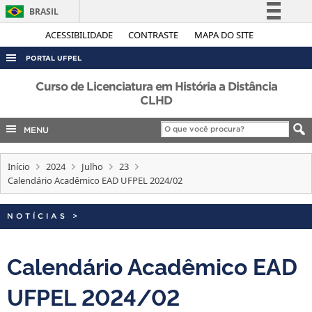
BRASIL
Simplifique!
ACESSIBILIDADE
CONTRASTE
MAPA DO SITE
Comunica BR
PORTAL UFPEL
Participe
ACESSO À INFORMAÇÃO
Curso de Licenciatura em História a Distância
Acesso à informação
CLHD
AUDITORIA
Legislação
MENU
COBALTO
Canais
CONCURSOS
Início
2024
Julho
23
EDITAIS
Calendário Acadêmico EAD UFPEL 2024/02
INTERNACIONAL
NOTÍCIAS
>
OUVIDORIA
PORTARIAS
Calendário Acadêmico EAD
TELEFONES
UFPEL 2024/02