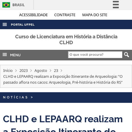
BRASIL
Simplifique!
ACESSIBILIDADE
CONTRASTE
MAPA DO SITE
Comunica BR
PORTAL UFPEL
Participe
ACESSO À INFORMAÇÃO
Curso de Licenciatura em História a Distância
Acesso à informação
CLHD
AUDITORIA
Legislação
MENU
COBALTO
Canais
CONCURSOS
Início
2023
Agosto
23
EDITAIS
CLHD e LEPAARQ realizam a Exposição Itinerante de Arqueologia: “O
passado aflora nos cacos: Arqueologia, Pré-história e História do RS”
INTERNACIONAL
OUVIDORIA
NOTÍCIAS
>
PORTARIAS
CLHD e LEPAARQ realizam
TELEFONES
a Exposição Itinerante de