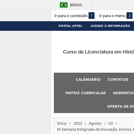
BRASIL
Ir para o conteúdo
1
Ir para o menu
2
PORTAL UFPEL
ACESSO À INFORMAÇÃO
Curso de Licenciatura em Hist
CALENDÁRIO
CONTATOS
MATRIZ CURRICULAR
NORMATIVA
OFERTA DE DI
Início
2023
Agosto
03
IX Semana Integrada de Inovação, Ensino, Pe