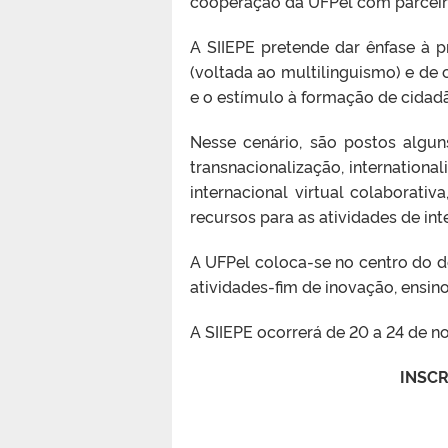
cooperação da UFPel com parceiro
A SIIEPE pretende dar ênfase à p
(voltada ao multilinguismo) e de 
e o estímulo à formação de cidadã
Nesse cenário, são postos algu
transnacionalização, international
internacional virtual colaborativ
recursos para as atividades de int
A UFPel coloca-se no centro do d
atividades-fim de inovação, ensin
A SIIEPE ocorrerá de 20 a 24 de 
INSCR