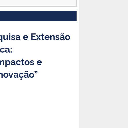
quisa e Extensão
ca:
impactos e
inovação”