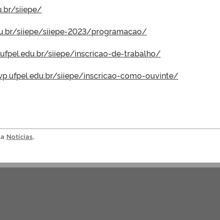
u.br/siiepe/
du.br/siiepe/siiepe-2023/programacao/
.ufpel.edu.br/siiepe/inscricao-de-trabalho/
wp.ufpel.edu.br/siiepe/inscricao-como-ouvinte/
ia
Notícias
.