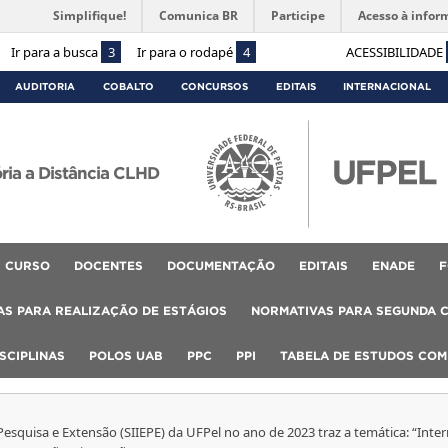
Simplifique!
Comunica BR
Participe
Acesso à infor
Ir para a busca
3
Ir para o rodapé
4
ACESSIBILIDADE
AUDITORIA
COBALTO
CONCURSOS
EDITAIS
INTERNACIONAL
ória a Distância CLHD
CURSO
DOCENTES
DOCUMENTAÇÃO
EDITAIS
ENADE
F
S PARA REALIZAÇÃO DE ESTÁGIOS
NORMATIVAS PARA SEGUNDA 
SCIPLINAS
POLOS UAB
PPC
PPI
TABELA DE ESTUDOS CO
squisa e Extensão (SIIEPE) da UFPel no ano de 2023 traz a temática: “Intern