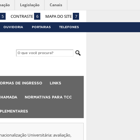
mação
Legislação
Canais
5
CONTRASTE
6
MAPA DO SITE
7
OUVIDORIA
PORTARIAS
TELEFONES
ORMAS DE INGRESSO
LINKS
CHAMADA
NORMATIVAS PARA TCC
MPLEMENTARES
acionalização Universitária: avaliação,