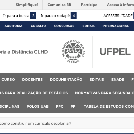
Simplifique!
Comunica BR
Participe
Acesso à infor
Ir para a busca
3
Ir para o rodapé
4
ACESSIBILIDADE
AUDITORIA
COBALTO
CONCURSOS
EDITAIS
INTERNACIONAL
ória a Distância CLHD
CURSO
DOCENTES
DOCUMENTAÇÃO
EDITAIS
ENADE
F
S PARA REALIZAÇÃO DE ESTÁGIOS
NORMATIVAS PARA SEGUNDA 
SCIPLINAS
POLOS UAB
PPC
PPI
TABELA DE ESTUDOS CO
 como construir um currículo decolonial?