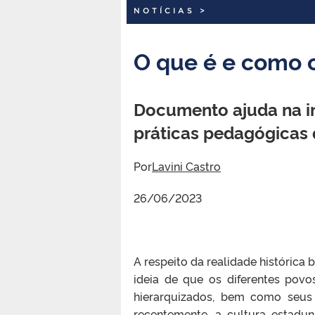
NOTÍCIAS
>
O que é e como c
Documento ajuda na i
práticas pedagógicas 
Por
Lavini Castro
26/06/2023
A respeito da realidade histórica
ideia de que os diferentes povo
hierarquizados, bem como seus s
recentemente, a cultura estadun