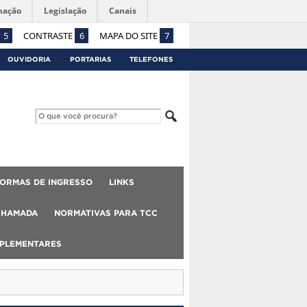
mação
Legislação
Canais
5
CONTRASTE
6
MAPA DO SITE
7
OUVIDORIA
PORTARIAS
TELEFONES
ORMAS DE INGRESSO
LINKS
CHAMADA
NORMATIVAS PARA TCC
MPLEMENTARES