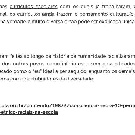
 nos
currículos escolares
com os quais já trabalharam, 
Afinal, os currículos ainda trazem o pensamento cultural
na verdade, é muito diversa e não pode ser explicada unica
oram feitas ao longo da história da humanidade racializa
 e dos outros povos como inferiores e sem possibilidades
pretado como o “eu” ideal a ser seguido, enquanto os demai
erna como contribuidores da diversidade.
cola.org.br/conteudo/19872/consciencia-negra-10-perg
etnico-raciais-na-escola