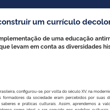
onstruir um currículo decolo
mplementação de uma educação antirra
que levam em conta as diversidades hist
 brasileira, configurou-se, por volta do século XV, na mode
s formadores da sociedade eram percebidos por suas di
aberes e práticas culturais. Assim, aprendemos a valo
idense como ideal a ser seguido nos padrões culturais, e