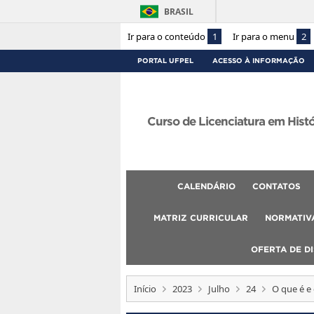
BRASIL
Ir para o conteúdo
1
Ir para o menu
2
PORTAL UFPEL
ACESSO À INFORMAÇÃO
Curso de Licenciatura em Hist
CALENDÁRIO
CONTATOS
MATRIZ CURRICULAR
NORMATIVA
OFERTA DE DI
Início
2023
Julho
24
O que é e