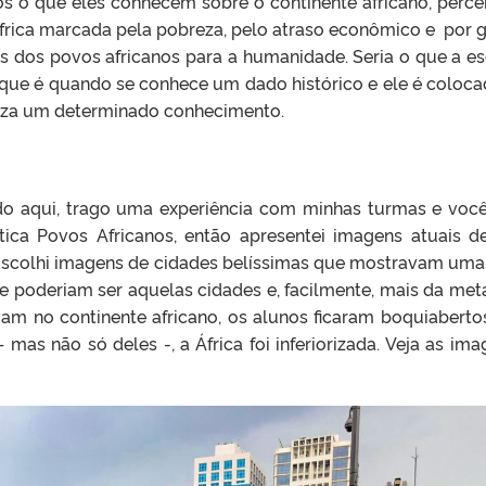
 o que eles conhecem sobre o continente africano, perc
ca marcada pela pobreza, pelo atraso econômico e por gue
es dos povos africanos para a humanidade. Seria o que a e
a”, que é quando se conhece um dado histórico e ele é colo
aliza um determinado conhecimento.
do aqui, trago uma experiência com minhas turmas e você j
tica Povos Africanos, então apresentei imagens atuais 
. Escolhi imagens de cidades belíssimas que mostravam um
te poderiam ser aquelas cidades e, facilmente, mais da me
vam no continente africano, os alunos ficaram boquiabert
 mas não só deles -, a África foi inferiorizada. Veja as im