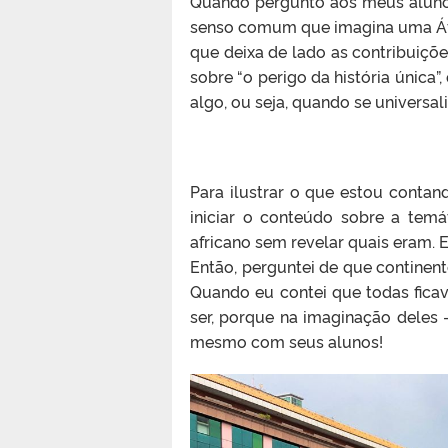
Quando pergunto aos meus alunos
senso comum que imagina uma Áfri
que deixa de lado as contribuiçõ
sobre “o perigo da história únic
algo, ou seja, quando se univers
Para ilustrar o que estou contan
iniciar o conteúdo sobre a temá
africano sem revelar quais eram
Então, perguntei de que continen
Quando eu contei que todas fica
ser, porque na imaginação deles –
mesmo com seus alunos!