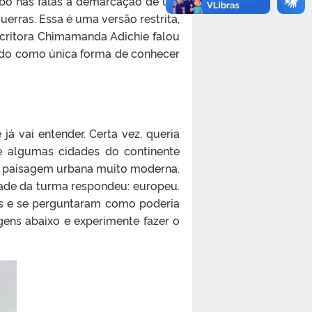
ebo nas falas a demarcação de um
rras. Essa é uma versão restrita,
scritora Chimamanda Adichie falou
cado como única forma de conhecer
á vai entender. Certa vez, queria
de algumas cidades do continente
a paisagem urbana muito moderna.
tade da turma respondeu: europeu.
os e se perguntaram como poderia
agens abaixo e experimente fazer o