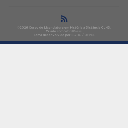
©2026 Curso de Licenciatura em História a Distância CLHD.
Criado com
WordPress
.
Tema desenvolvido por
SGTIC / UFPel
.