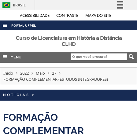
BRASIL
Simplifique!
ACESSIBILIDADE
CONTRASTE
MAPA DO SITE
Comunica BR
PORTAL UFPEL
Participe
ACESSO À INFORMAÇÃO
Curso de Licenciatura em História a Distância
Acesso à informação
CLHD
AUDITORIA
Legislação
MENU
COBALTO
Canais
CONCURSOS
Início
2022
Maio
27
EDITAIS
FORMAÇÃO COMPLEMENTAR (ESTUDOS INTEGRADORES)
INTERNACIONAL
NOTÍCIAS
>
OUVIDORIA
PORTARIAS
FORMAÇÃO
TELEFONES
COMPLEMENTAR