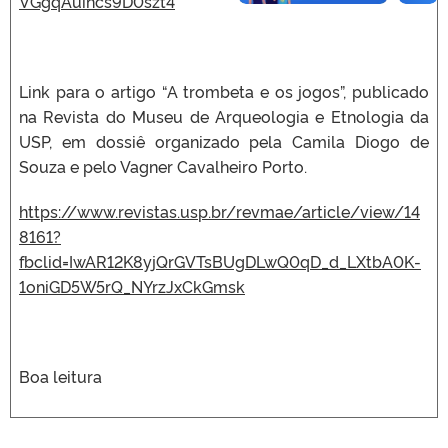
VGgqAuincs9D0szt4
Link para o artigo “A trombeta e os jogos”, publicado
na Revista do Museu de Arqueologia e Etnologia da
USP, em dossiê organizado pela Camila Diogo de
Souza e pelo Vagner Cavalheiro Porto.
https://www.revistas.usp.br/revmae/article/view/14
8161?
fbclid=IwAR12K8yjQrGVTsBUgDLwQ0qD_d_LXtbA0K-
1oniGD5W5rQ_NYrzJxCkGmsk
Boa leitura