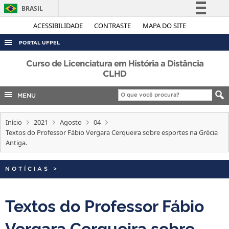
BRASIL
Simplifique!
ACESSIBILIDADE
CONTRASTE
MAPA DO SITE
Comunica BR
PORTAL UFPEL
Participe
ACESSO À INFORMAÇÃO
Curso de Licenciatura em História a Distância
Acesso à informação
CLHD
AUDITORIA
Legislação
MENU
COBALTO
Canais
CONCURSOS
Início
2021
Agosto
04
EDITAIS
Textos do Professor Fábio Vergara Cerqueira sobre esportes na Grécia
Antiga.
INTERNACIONAL
OUVIDORIA
NOTÍCIAS
>
PORTARIAS
Textos do Professor Fábio
TELEFONES
Vergara Cerqueira sobre